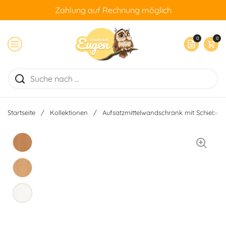
Zum Inhalt springen
Zahlung auf Rechnung möglich
0
0
Warenkorb öff
Menü öffnen
Startseite
/
Kollektionen
/
Aufsatzmittelwandschrank mit Schiebetü